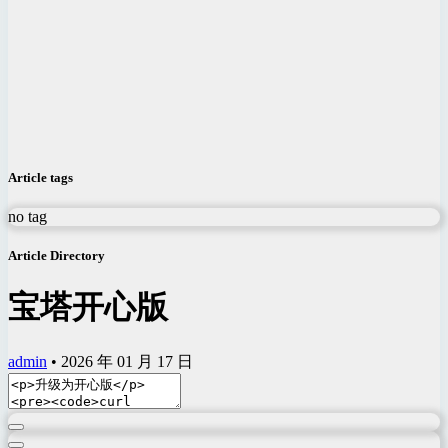
Article tags
no tag
Article Directory
宝塔开心版
admin
•
2026 年 01 月 17 日