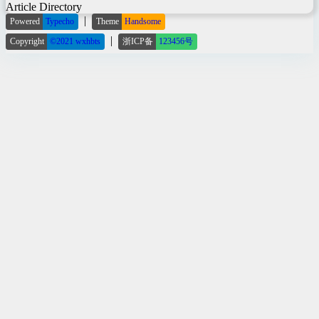
Article Directory
|
Powered
Typecho
Theme
Handsome
|
Copyright
©2021 wxhbts
浙ICP备
123456号