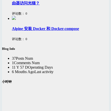
由器访问光猫？
评论数：
0
Alpine 安装 Docker 和 Docker-compose
评论数：
0
Blog Info
37
Posts Num
1
Comments Num
11 Y 57 D
Operating Days
6 Mouths Ago
Last activity
小时钟